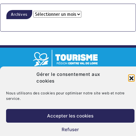
Archives
Gérer le consentement aux
© Copyright 2026. CRT Centre-Val De Loire
cookies
Qui sommes nous ?
Mentions légales
Politique de cookies (UE)
Nous utilisons des cookies pour optimiser notre site web et notre
Nous contacter
service.
Accepter les cookies
Refuser