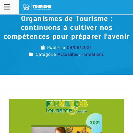
Organismes de Tourisme :
continuons à cultiver nos
compétences pour préparer l’avenir
Publié le
09/09/2021
Catégorie
Actualités
,
Formations