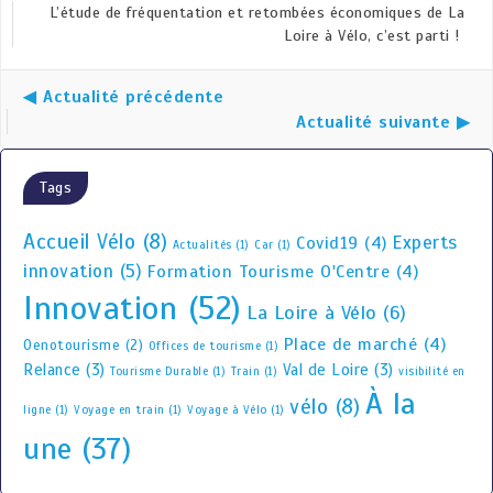
L’étude de fréquentation et retombées économiques de La
Loire à Vélo, c’est parti !
◀ Actualité précédente
Actualité suivante ▶
Tags
Accueil Vélo
(8)
Experts
Covid19
(4)
Actualités
(1)
Car
(1)
innovation
(5)
Formation Tourisme O'Centre
(4)
Innovation
(52)
La Loire à Vélo
(6)
Place de marché
(4)
Oenotourisme
(2)
Offices de tourisme
(1)
Relance
(3)
Val de Loire
(3)
Tourisme Durable
(1)
Train
(1)
visibilité en
À la
vélo
(8)
ligne
(1)
Voyage en train
(1)
Voyage à Vélo
(1)
une
(37)