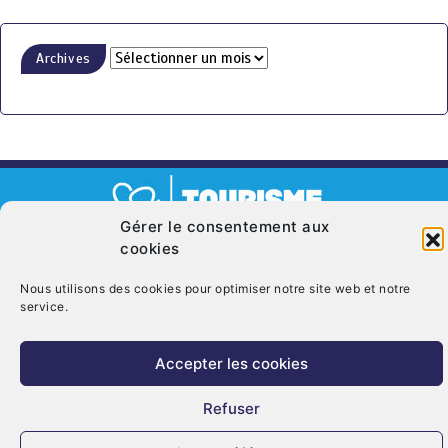
Archives
Gérer le consentement aux
cookies
© Copyright 2026. CRT Centre-Val De Loire
Qui sommes nous ?
Mentions légales
Politique de cookies (UE)
Nous utilisons des cookies pour optimiser notre site web et notre
service.
Nous contacter
Accepter les cookies
Refuser