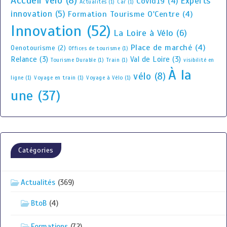
Accueil Vélo
(8)
Experts
Covid19
(4)
Actualités
(1)
Car
(1)
innovation
(5)
Formation Tourisme O'Centre
(4)
Innovation
(52)
La Loire à Vélo
(6)
Place de marché
(4)
Oenotourisme
(2)
Offices de tourisme
(1)
Relance
(3)
Val de Loire
(3)
Tourisme Durable
(1)
Train
(1)
visibilité en
À la
vélo
(8)
ligne
(1)
Voyage en train
(1)
Voyage à Vélo
(1)
une
(37)
Catégories
Actualités
(369)
BtoB
(4)
Formations
(72)