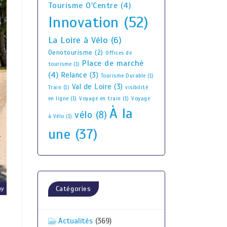
Tourisme O'Centre
(4)
Innovation
(52)
La Loire à Vélo
(6)
Oenotourisme
(2)
Offices de
Place de marché
tourisme
(1)
(4)
Relance
(3)
Tourisme Durable
(1)
Val de Loire
(3)
Train
(1)
visibilité
en ligne
(1)
Voyage en train
(1)
Voyage
À la
vélo
(8)
à Vélo
(1)
une
(37)
Catégories
ay
Actualités
(369)