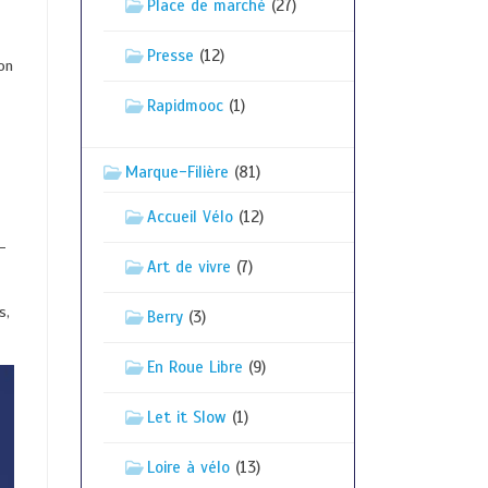
Place de marché
(27)
Presse
(12)
on
Rapidmooc
(1)
Marque-Filière
(81)
Accueil Vélo
(12)
-
Art de vivre
(7)
s,
Berry
(3)
En Roue Libre
(9)
Let it Slow
(1)
Loire à vélo
(13)