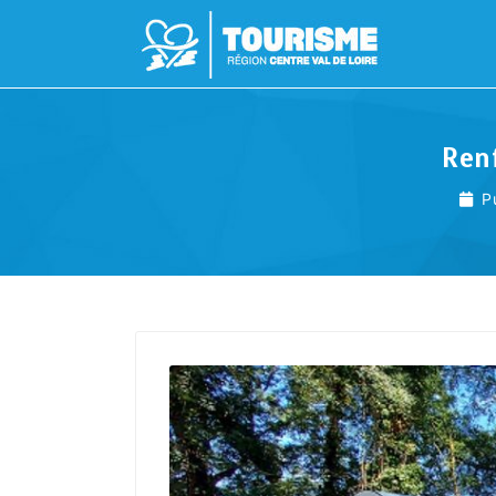
Renf
P