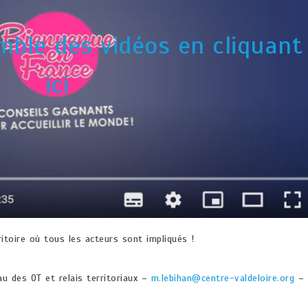
mble des vidéos en cliquant
ici
ritoire où tous les acteurs sont impliqués !
u des OT et relais territoriaux –
m.lebihan@centre-valdeloire.org
–