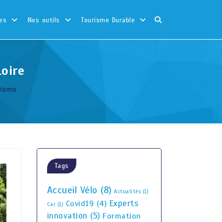
es
Nos outils
Tourisme Durable
Loire
risme
Tags
Accueil Vélo
(8)
Actualités
(1)
Experts
Covid19
(4)
Car
(1)
innovation
(5)
Formation