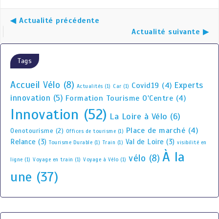
◀ Actualité précédente
Actualité suivante ▶
Tags
Accueil Vélo
(8)
Experts
Covid19
(4)
Actualités
(1)
Car
(1)
innovation
(5)
Formation Tourisme O'Centre
(4)
Innovation
(52)
La Loire à Vélo
(6)
Place de marché
(4)
Oenotourisme
(2)
Offices de tourisme
(1)
Relance
(3)
Val de Loire
(3)
Tourisme Durable
(1)
Train
(1)
visibilité en
À la
vélo
(8)
ligne
(1)
Voyage en train
(1)
Voyage à Vélo
(1)
une
(37)