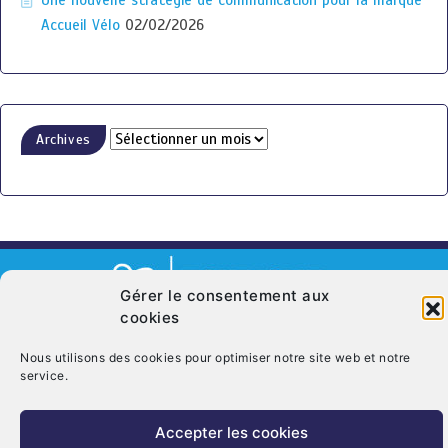
Une nouvelle stratégie de communication pour la marque
Accueil Vélo
02/02/2026
Archives
Gérer le consentement aux
cookies
© Copyright 2026. CRT Centre-Val De Loire
Nous utilisons des cookies pour optimiser notre site web et notre
Qui sommes nous ?
Mentions légales
Politique de cookies (UE)
service.
Nous contacter
Accepter les cookies