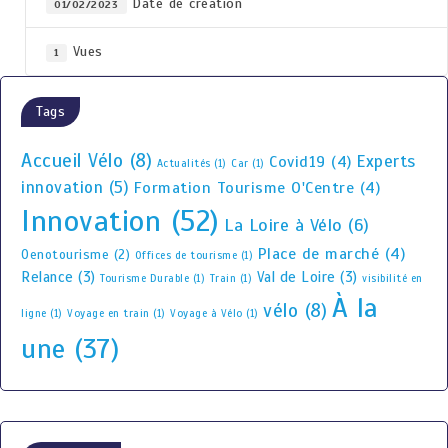
Date de création
01/02/2023
Vues
1
Tags
Accueil Vélo
(8)
Experts
Covid19
(4)
Actualités
(1)
Car
(1)
innovation
(5)
Formation Tourisme O'Centre
(4)
Innovation
(52)
La Loire à Vélo
(6)
Place de marché
(4)
Oenotourisme
(2)
Offices de tourisme
(1)
Relance
(3)
Val de Loire
(3)
Tourisme Durable
(1)
Train
(1)
visibilité en
À la
vélo
(8)
ligne
(1)
Voyage en train
(1)
Voyage à Vélo
(1)
une
(37)