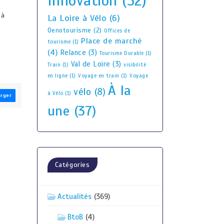
Innovation
(52)
 à
La Loire à Vélo
(6)
Oenotourisme
(2)
Offices de
Place de marché
tourisme
(1)
(4)
Relance
(3)
Tourisme Durable
(1)
Val de Loire
(3)
Train
(1)
visibilité
en ligne
(1)
Voyage en train
(1)
Voyage
À la
vélo
(8)
à Vélo
(1)
arger
une
(37)
Catégories
Actualités
(369)
BtoB
(4)