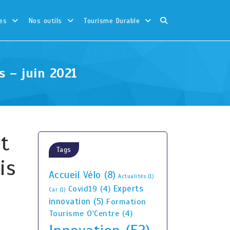
es
Nos outils
Tourisme Durable
s – juin 2021
t
Tags
is
Accueil Vélo
(8)
Actualités
(1)
Experts
Covid19
(4)
Car
(1)
innovation
(5)
Formation
Tourisme O'Centre
(4)