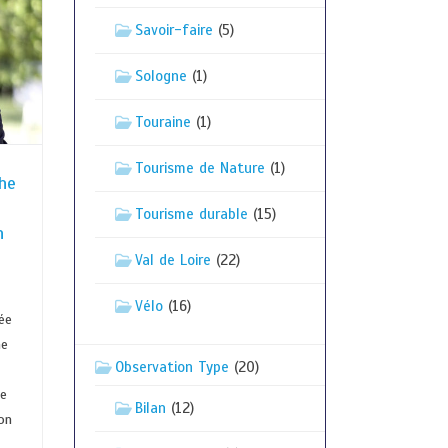
Savoir-faire
(5)
Sologne
(1)
Touraine
(1)
Tourisme de Nature
(1)
he
Tourisme durable
(15)
n
Val de Loire
(22)
Vélo
(16)
ée
he
Observation Type
(20)
r
me
Bilan
(12)
on