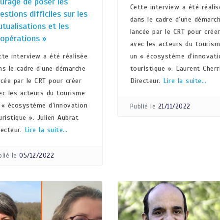
urage de poser les
Cette interview a été réalis
estions difficiles sur les
dans le cadre d’une démarc
tualisations et les
lancée par le CRT pour crée
opérations »
avec les acteurs du touris
tte interview a été réalisée
un « écosystème d’innovati
ns le cadre d’une démarche
touristique ». Laurent Cherr
ncée par le CRT pour créer
Directeur.
Lire la suite…
ec les acteurs du tourisme
 « écosystème d’innovation
Publié le
21/11/2022
uristique ». Julien Aubrat
recteur.
Lire la suite…
lié le
05/12/2022