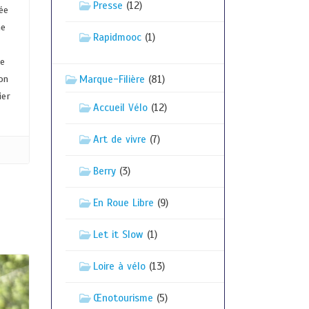
Presse
(12)
ée
he
Rapidmooc
(1)
r
me
on
Marque-Filière
(81)
ier
Accueil Vélo
(12)
Art de vivre
(7)
Berry
(3)
En Roue Libre
(9)
Let it Slow
(1)
Loire à vélo
(13)
Œnotourisme
(5)