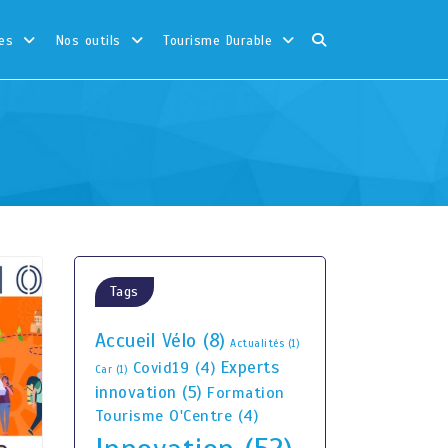
es
Nos outils
Tourisme Durable
Tags
Accueil Vélo
(8)
Actualités
(1)
Experts
Covid19
(4)
Car
(1)
innovation
(5)
Formation
Tourisme O'Centre
(4)