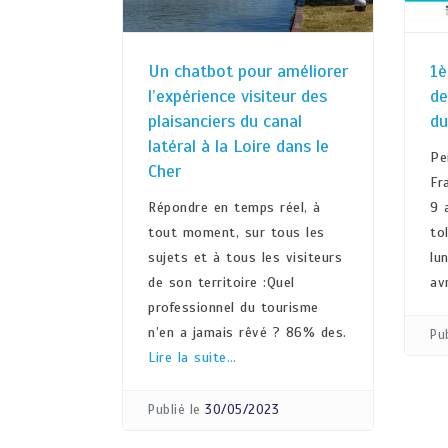
Un chatbot pour améliorer
1è
l’expérience visiteur des
de
plaisanciers du canal
du
latéral à la Loire dans le
Pe
Cher
Fr
Répondre en temps réel, à
9 
tout moment, sur tous les
to
sujets et à tous les visiteurs
lu
de son territoire :Quel
av
professionnel du tourisme
n’en a jamais rêvé ? 86% des.
Pub
Lire la suite…
Publié le
30/05/2023