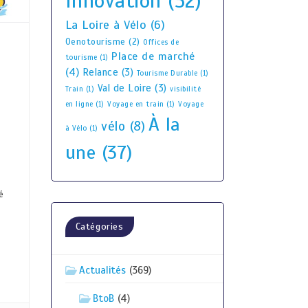
Innovation
(52)
La Loire à Vélo
(6)
Oenotourisme
(2)
Offices de
Place de marché
tourisme
(1)
(4)
Relance
(3)
Tourisme Durable
(1)
Val de Loire
(3)
Train
(1)
visibilité
en ligne
(1)
Voyage en train
(1)
Voyage
À la
vélo
(8)
à Vélo
(1)
une
(37)
é
Catégories
Actualités
(369)
BtoB
(4)