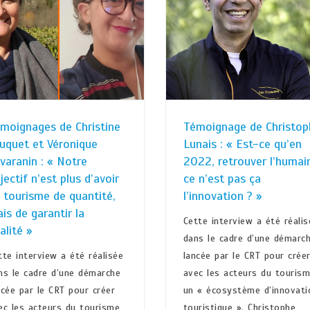
moignages de Christine
Témoignage de Christop
uquet et Véronique
Lunais : « Est-ce qu’en
varanin : « Notre
2022, retrouver l’humai
jectif n’est plus d’avoir
ce n’est pas ça
 tourisme de quantité,
l’innovation ? »
is de garantir la
Cette interview a été réalis
alité »
dans le cadre d’une démarc
tte interview a été réalisée
lancée par le CRT pour crée
ns le cadre d’une démarche
avec les acteurs du touris
ncée par le CRT pour créer
un « écosystème d’innovati
ec les acteurs du tourisme
touristique ». Christophe