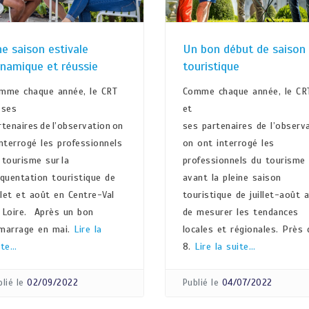
e saison estivale
Un bon début de saison
namique et réussie
touristique
mme chaque année, le CRT
Comme chaque année, le CR
 ses
et
rtenaires de l’observation on
ses partenaires de l’observa
interrogé les professionnels
on ont interrogé les
 tourisme sur la
professionnels du tourisme
équentation touristique de
avant la pleine saison
illet et août en Centre-Val
touristique de juillet-août a
 Loire. Après un bon
de mesurer les tendances
marrage en mai.
Lire la
locales et régionales. Près 
ite…
8.
Lire la suite…
lié le
02/09/2022
Publié le
04/07/2022