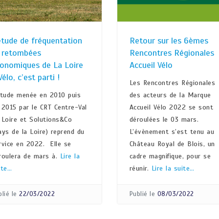
étude de fréquentation
Retour sur les 6èmes
 retombées
Rencontres Régionales
onomiques de La Loire
Accueil Vélo
Vélo, c’est parti !
Les Rencontres Régionales
étude menée en 2010 puis
des acteurs de la Marque
 2015 par le CRT Centre-Val
Accueil Vélo 2022 se sont
 Loire et Solutions&Co
déroulées le 03 mars.
ays de la Loire) reprend du
L’évènement s’est tenu au
rvice en 2022. Elle se
Château Royal de Blois, un
roulera de mars à.
Lire la
cadre magnifique, pour se
ite…
réunir.
Lire la suite…
lié le
22/03/2022
Publié le
08/03/2022