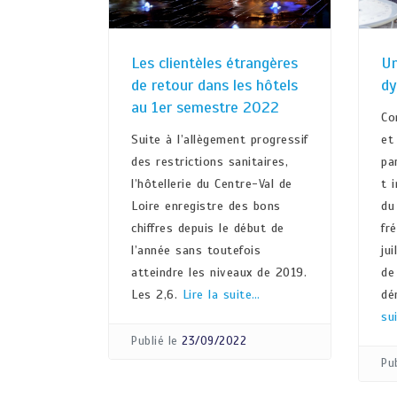
Les clientèles étrangères
Un
de retour dans les hôtels
dy
au 1er semestre 2022
Co
Suite à l’allègement progressif
et
des restrictions sanitaires,
pa
l’hôtellerie du Centre-Val de
t 
Loire enregistre des bons
du
chiffres depuis le début de
fr
l’année sans toutefois
ju
atteindre les niveaux de 2019.
de
Les 2,6.
Lire la suite…
dé
su
Publié le
23/09/2022
Pub