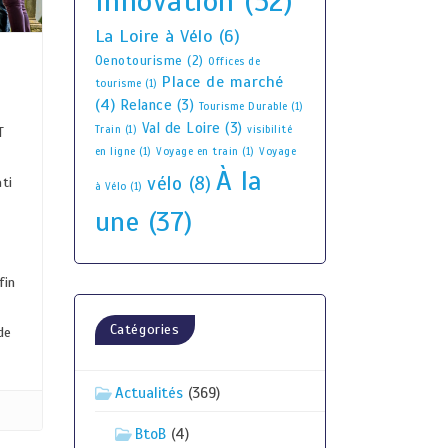
Innovation
(52)
La Loire à Vélo
(6)
Oenotourisme
(2)
Offices de
Place de marché
tourisme
(1)
(4)
Relance
(3)
Tourisme Durable
(1)
Val de Loire
(3)
Train
(1)
visibilité
T
en ligne
(1)
Voyage en train
(1)
Voyage
À la
vélo
(8)
ti
à Vélo
(1)
une
(37)
fin
Catégories
de
Actualités
(369)
BtoB
(4)