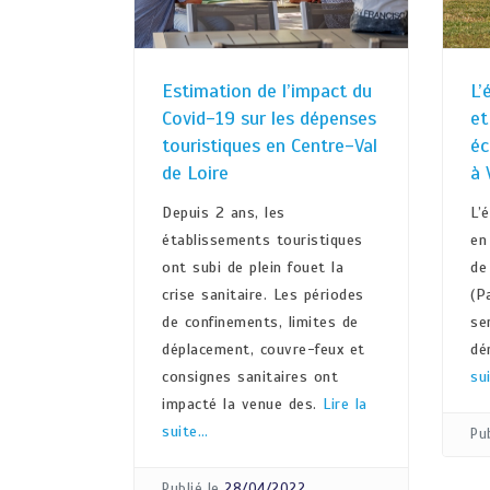
Estimation de l’impact du
L’
Covid-19 sur les dépenses
et
touristiques en Centre-Val
éc
de Loire
à 
Depuis 2 ans, les
L’
établissements touristiques
en
ont subi de plein fouet la
de
crise sanitaire. Les périodes
(P
de confinements, limites de
se
déplacement, couvre-feux et
dé
consignes sanitaires ont
su
impacté la venue des.
Lire la
suite…
Pub
Publié le
28/04/2022