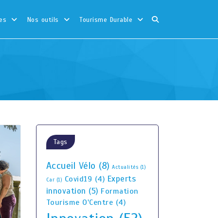
es
Nos outils
Tourisme Durable
Tags
Accueil Vélo
(8)
Actualités
(1)
Experts
Covid19
(4)
Car
(1)
innovation
(5)
Formation
Tourisme O'Centre
(4)