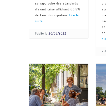
se rapproche des standards
pr
d’avant crise affichant 66,8%
su
de taux d’occupation.
Lire la
me
suite…
l’
et
de
Publié le
20/06/2022
su
Pub