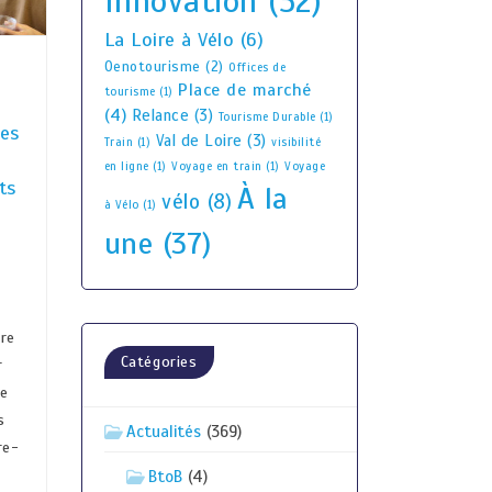
Innovation
(52)
La Loire à Vélo
(6)
Oenotourisme
(2)
Offices de
Place de marché
tourisme
(1)
(4)
Relance
(3)
Tourisme Durable
(1)
ues
Val de Loire
(3)
Train
(1)
visibilité
n
en ligne
(1)
Voyage en train
(1)
Voyage
ts
À la
vélo
(8)
à Vélo
(1)
une
(37)
re
Catégories
r
re
s
Actualités
(369)
re-
BtoB
(4)