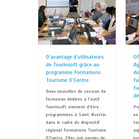
D’avantage d’utilisateurs
Of
de Tourinsoft grâce au
Ag
programme Formations
du
Tourisme O’Centre
fa
Fa
Deux nouvelles de session de
dé
formation dédiées à l’outil
Tourinsoft viennent d’être
Po
programmées à Saint-Avertin
en
dans le cadre du dispositif
to
régional Formations Tourisme
au
O’Centre. Elles ont permis de
po