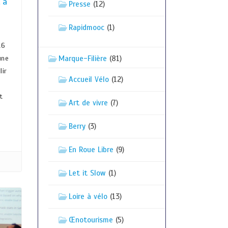
 à
Presse
(12)
Rapidmooc
(1)
16
une
Marque-Filière
(81)
lir
Accueil Vélo
(12)
t
Art de vivre
(7)
Berry
(3)
En Roue Libre
(9)
Let it Slow
(1)
Loire à vélo
(13)
Œnotourisme
(5)