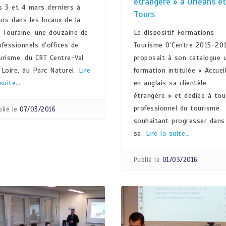
étrangère » à Orléans et
s 3 et 4 mars derniers à
Tours
urs dans les locaux de la
I Touraine, une douzaine de
Le dispositif Formations
ofessionnels d’offices de
Tourisme O’Centre 2015-20
urisme, du CRT Centre-Val
proposait à son catalogue 
 Loire, du Parc Naturel.
Lire
formation intitulée « Accueil
 suite…
en anglais sa clientèle
étrangère » et dédiée à tou
professionnel du tourisme
lié le
07/03/2016
souhaitant progresser dans
sa.
Lire la suite…
Publié le
01/03/2016