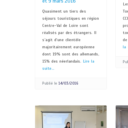
et 9 mars 2016
Le
Quasiment un tiers des
To
séjours touristiques en région
CC
Centre-Val de Loire sont
pr
réalisés par des étrangers. Il
to
s’agit d’une clientèle
de
majoritairement européenne
la
dont 19% sont des allemands,
15% des néerlandais.
Lire la
Pub
suite…
Publié le
14/03/2016