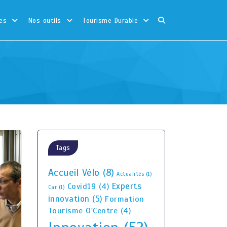
es
Nos outils
Tourisme Durable
Tags
Accueil Vélo
(8)
Actualités
(1)
Experts
Covid19
(4)
Car
(1)
innovation
(5)
Formation
Tourisme O'Centre
(4)