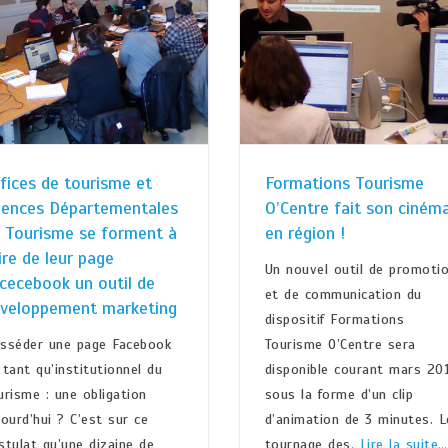
fices de tourisme et
Formations Tourisme
ences Départementales
O’Centre fait son ciném
 Tourisme se forment à
en région !
ire de leur page
Un nouvel outil de promoti
cecebook un outil de
et de communication du
veloppement marketing
dispositif Formations
sséder une page Facebook
Tourisme O’Centre sera
 tant qu’institutionnel du
disponible courant mars 20
urisme : une obligation
sous la forme d’un clip
jourd’hui ? C’est sur ce
d’animation de 3 minutes. L
stulat qu’une dizaine de
tournage des.
Lire la suite…