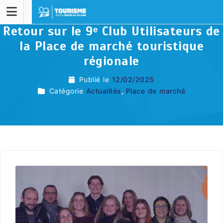
Retour sur le 9ᵉ Club Utilisateurs de
la Place de marché touristique
régionale
Publié le
12/02/2025
Catégorie
Actualités
,
Place de marché