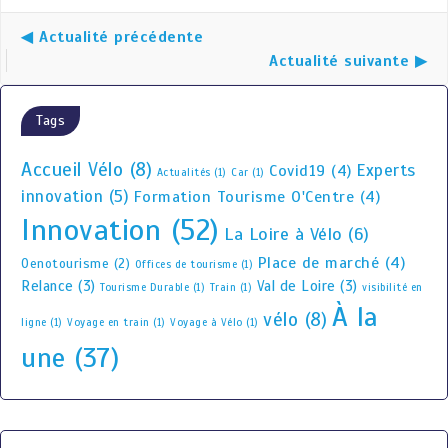
◀ Actualité précédente
Actualité suivante ▶
Tags
Accueil Vélo
(8)
Experts
Covid19
(4)
Actualités
(1)
Car
(1)
innovation
(5)
Formation Tourisme O'Centre
(4)
Innovation
(52)
La Loire à Vélo
(6)
Place de marché
(4)
Oenotourisme
(2)
Offices de tourisme
(1)
Relance
(3)
Val de Loire
(3)
Tourisme Durable
(1)
Train
(1)
visibilité en
À la
vélo
(8)
ligne
(1)
Voyage en train
(1)
Voyage à Vélo
(1)
une
(37)