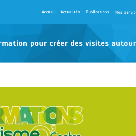
Accueil
Actualités
Publications
Nos servic
rmation pour créer des visites autour