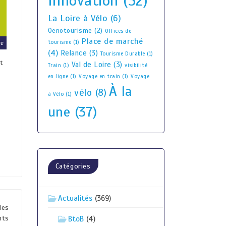
Innovation
(52)
La Loire à Vélo
(6)
Oenotourisme
(2)
Offices de
Place de marché
tourisme
(1)
re
(4)
Relance
(3)
Tourisme Durable
(1)
et
Val de Loire
(3)
Train
(1)
visibilité
en ligne
(1)
Voyage en train
(1)
Voyage
À la
vélo
(8)
à Vélo
(1)
une
(37)
Catégories
Actualités
(369)
des
nts
BtoB
(4)