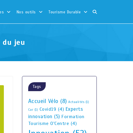
es
Nos outils
Tourisme Durable
 du jeu
Tags
Accueil Vélo
(8)
Actualités
(1)
Experts
Covid19
(4)
Car
(1)
innovation
(5)
Formation
Tourisme O'Centre
(4)