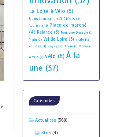
Innovation
(52)
La Loire à Vélo
(6)
Oenotourisme
(2)
Offices de
Place de marché
tourisme
(1)
(4)
Relance
(3)
Tourisme Durable
(1)
Val de Loire
(3)
Train
(1)
visibilité
en ligne
(1)
Voyage en train
(1)
Voyage
À la
vélo
(8)
à Vélo
(1)
une
(37)
Catégories
hé
Actualités
(369)
BtoB
(4)