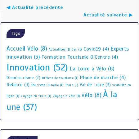
◀ Actualité précédente
Actualité suivante ▶
Tags
Accueil Vélo
(8)
Experts
Covid19
(4)
Actualités
(1)
Car
(1)
innovation
(5)
Formation Tourisme O'Centre
(4)
Innovation
(52)
La Loire à Vélo
(6)
Place de marché
(4)
Oenotourisme
(2)
Offices de tourisme
(1)
Relance
(3)
Val de Loire
(3)
Tourisme Durable
(1)
Train
(1)
visibilité en
À la
vélo
(8)
ligne
(1)
Voyage en train
(1)
Voyage à Vélo
(1)
une
(37)