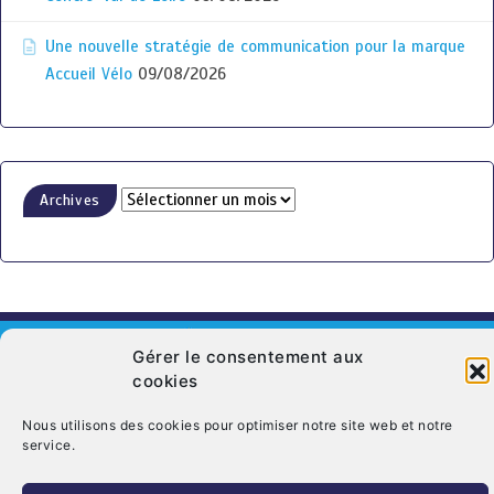
Une nouvelle stratégie de communication pour la marque
Accueil Vélo
09/08/2026
Archives
Gérer le consentement aux
cookies
© Copyright 2026. CRT Centre-Val De Loire
Nous utilisons des cookies pour optimiser notre site web et notre
service.
Qui sommes nous ?
Mentions légales
Politique de cookies (UE)
Nous contacter