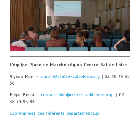
L’équipe Place de Marché région Centre-Val de Loire
Alyssa Marr –
a.marr@centre-valdeloire.org
| 02 38 79 95
30
Edgar Borot –
contact.pdm@centre-valdeloire.org
| 02
38 79 95 93
Coordonnées des référents départementaux