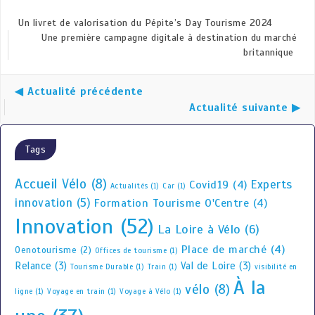
Un livret de valorisation du Pépite’s Day Tourisme 2024
Une première campagne digitale à destination du marché
britannique
◀ Actualité précédente
Actualité suivante ▶
Tags
Accueil Vélo
(8)
Experts
Covid19
(4)
Actualités
(1)
Car
(1)
innovation
(5)
Formation Tourisme O'Centre
(4)
Innovation
(52)
La Loire à Vélo
(6)
Place de marché
(4)
Oenotourisme
(2)
Offices de tourisme
(1)
Relance
(3)
Val de Loire
(3)
Tourisme Durable
(1)
Train
(1)
visibilité en
À la
vélo
(8)
ligne
(1)
Voyage en train
(1)
Voyage à Vélo
(1)