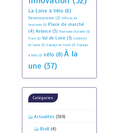
Innovation
(52)
La Loire à Vélo
(6)
Oenotourisme
(2)
Offices de
Place de marché
tourisme
(1)
(4)
Relance
(3)
Tourisme Durable
(1)
Val de Loire
(3)
Train
(1)
visibilité
en ligne
(1)
Voyage en train
(1)
Voyage
À la
vélo
(8)
à Vélo
(1)
une
(37)
Catégories
Actualités
(369)
BtoB
(4)