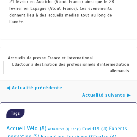
21
février
en Autriche
(Atout France)
ainsi que le
28
févr
ier
en
Espagne
(
Atout France
). Ces évènements
donnent lieu à des accueils médias tout au long de
l’année.
Acccueils de presse France et International
Eductour à destination des professionnels d’intermédiation
allemands
◀ Actualité précédente
Actualité suivante ▶
Tags
Accueil Vélo
(8)
Experts
Covid19
(4)
Actualités
(1)
Car
(1)
innovation
(5)
Formation Tourisme O'Centre
(4)