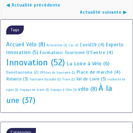
◀ Actualité précédente
Actualité suivante ▶
Tags
Accueil Vélo
(8)
Experts
Covid19
(4)
Actualités
(1)
Car
(1)
innovation
(5)
Formation Tourisme O'Centre
(4)
Innovation
(52)
La Loire à Vélo
(6)
Place de marché
(4)
Oenotourisme
(2)
Offices de tourisme
(1)
Relance
(3)
Val de Loire
(3)
Tourisme Durable
(1)
Train
(1)
visibilité en
À la
vélo
(8)
ligne
(1)
Voyage en train
(1)
Voyage à Vélo
(1)
une
(37)
Catégories