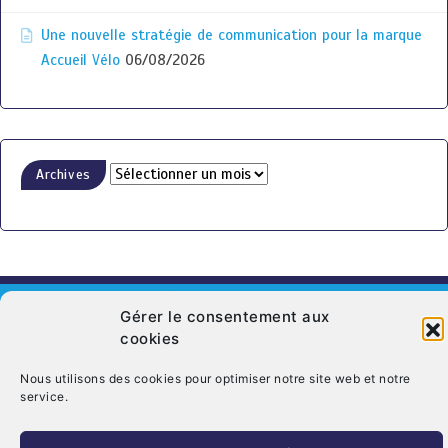
Une nouvelle stratégie de communication pour la marque
Accueil Vélo
06/08/2026
Archives
Gérer le consentement aux
cookies
© Copyright 2026. CRT Centre-Val De Loire
Nous utilisons des cookies pour optimiser notre site web et notre
service.
Qui sommes nous ?
Mentions légales
Politique de cookies (UE)
Nous contacter