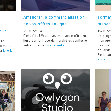
Améliorer la commercialisation
Format
e
de vos offres en ligne
manag
30/10/2024
15/10/2
lo
,
La
C’est fait ! Vous avez mis votre offre en
Un prog
ligne sur la Place de marché et configuré
managem
été
votre outil de
Lire la suite
destiné 
ppement
de loisir
 a
Lire la
Exploita
suite