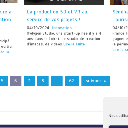
oire à
La production 3D et VR au
Sémina
ation
service de vos projets !
Touris
04/10/2024
Innovation
04/10/
Owlygon Studio, une start-up née il y a 4
France T
ans dans le Loiret. Le studio de création
gagner e
ticipé
d’images, de vidéos
Lire la suite
le périm
 édition
Lire la s
ire la
5
6
7
8
…
62
suivant »
Nous utilis