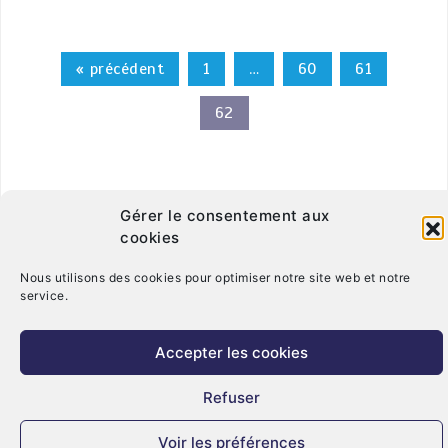
« précédent
1
…
60
61
62
Gérer le consentement aux
cookies
Nous utilisons des cookies pour optimiser notre site web et notre
service.
Accepter les cookies
© Copyright 2026. CRT Centre-Val De Loire
Qui sommes nous ?
Mentions légales
Politique de cookies (UE)
Refuser
Nous contacter
Voir les préférences