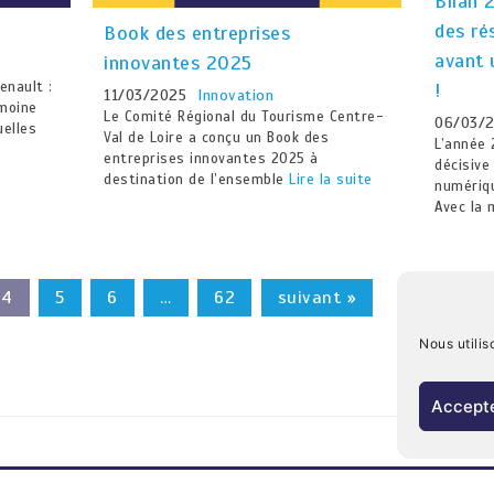
Bilan 
des ré
Book des entreprises
avant 
innovantes 2025
!
enault :
11/03/2025
Innovation
moine
Le Comité Régional du Tourisme Centre-
06/03/
uelles
Val de Loire a conçu un Book des
L’année
entreprises innovantes 2025 à
décisive
destination de l’ensemble
Lire la suite
numériqu
Avec la
4
5
6
…
62
suivant »
Nous utilis
Accepte