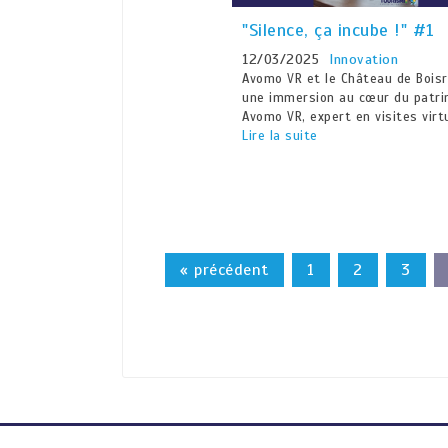
"Silence, ça incube !" #1
12/03/2025
Innovation
Avomo VR et le Château de Boisr
une immersion au cœur du patri
Avomo VR, expert en visites virt
Lire la suite
« précédent
1
2
3