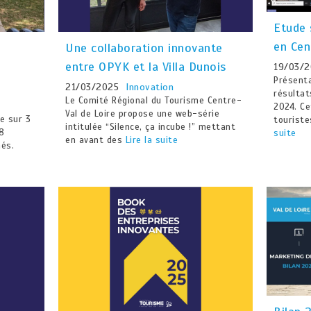
Etude 
en Cen
Une collaboration innovante
entre OPYK et la Villa Dunois
19/03/2
Présenta
21/03/2025
Innovation
résultat
Le Comité Régional du Tourisme Centre-
2024. Ce
Val de Loire propose une web-série
ne sur 3
touriste
intitulée “Silence, ça incube !” mettant
18
suite
en avant des
Lire la suite
nés.