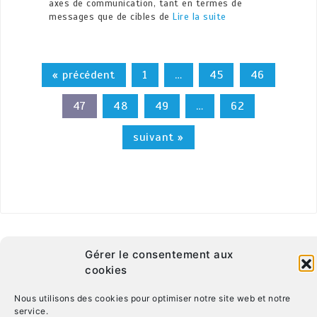
axes de communication, tant en termes de
messages que de cibles de
Lire la suite
« précédent
1
…
45
46
47
48
49
…
62
suivant »
Gérer le consentement aux
cookies
Nous utilisons des cookies pour optimiser notre site web et notre
service.
© Copyright 2026. CRT Centre-Val De Loire