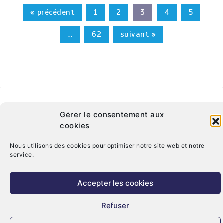
« précédent
1
2
3
4
5
…
62
suivant »
Gérer le consentement aux
cookies
Nous utilisons des cookies pour optimiser notre site web et notre
service.
© Copyright 2026. CRT Centre-Val De Loire
Qui sommes nous ?
Mentions légales
Politique de cookies (UE)
Accepter les cookies
Nous contacter
Refuser