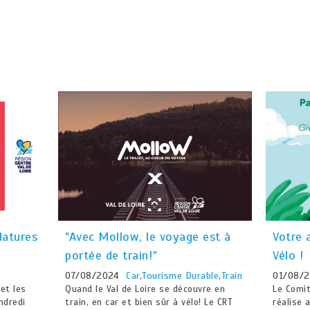
datures
"Avec Mollow, le voyage est à
Votre 
portée de train!"
Vélo !
07/08/2024
Car
,
Tourisme Durable
,
Train
01/08/
 et les
Quand le Val de Loire se découvre en
Le Comit
ndredi
train, en car et bien sûr à vélo! Le CRT
réalise 