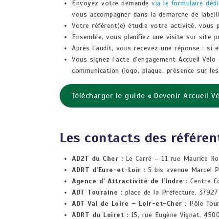
Envoyez votre demande
via le formulaire déd
vous accompagner dans la démarche de labell
Votre référent(e) étudie votre activité, vous
Ensemble, vous planifiez une visite sur site p
Après l’audit, vous recevez une réponse : si e
Vous signez l’acte d’engagement Accueil Vélo e
communication (logo, plaque, présence sur les 
Télécharger le guide « Devenir Accueil Vé
Les contacts des référen
AD2T du Cher :
Le Carré – 11 rue Maurice R
ADRT d’Eure-et-Loir :
5 bis avenue Marcel 
Agence d’ Attractivité de l’Indre :
Centre Co
ADT Touraine :
place de la Préfecture, 3792
ADT Val de Loire – Loir-et-Cher :
Pôle Tou
ADRT du Loiret :
15, rue Eugène Vignat, 450