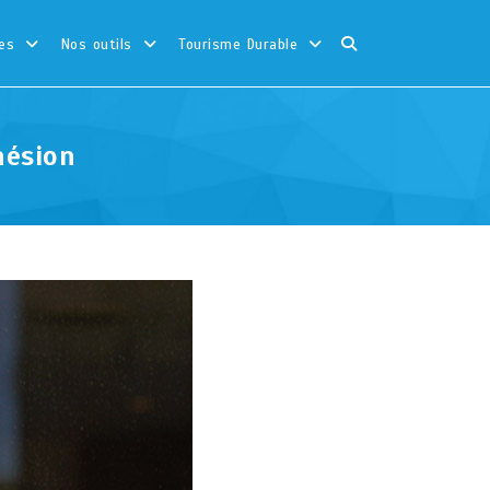
es
Nos outils
Tourisme Durable
hésion