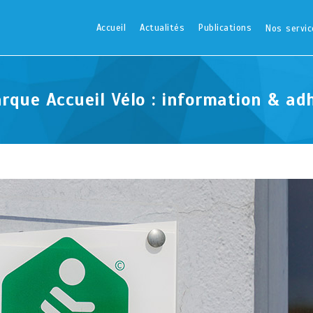
Accueil
Actualités
Publications
Nos servic
rque Accueil Vélo : information & ad