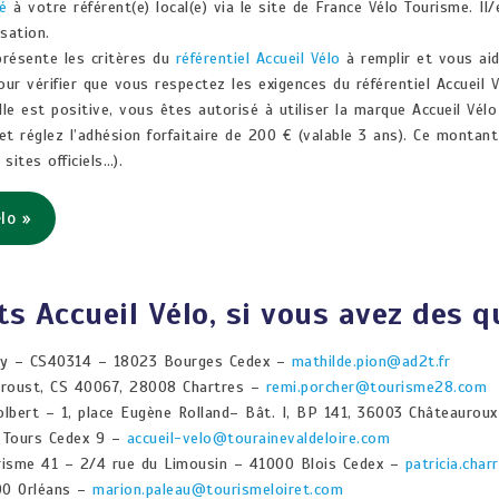
ié
à votre référent(e) local(e) via le site de France Vélo Tourisme. Il
isation.
 présente les critères du
référentiel Accueil Vélo
à remplir et vous aid
our vérifier que vous respectez les exigences du référentiel Accueil 
lle est positive, vous êtes autorisé à utiliser la marque Accueil Vé
t réglez l’adhésion forfaitaire de 200 € (valable 3 ans). Ce montant 
sites officiels…).
lo »
ts Accueil Vélo, si vous avez des 
oy – CS40314 – 18023 Bourges Cedex –
mathilde.pion@ad2t.fr
Proust, CS 40067, 28008 Chartres –
remi.porcher@tourisme28.com
lbert – 1, place Eugène Rolland– Bât. I, BP 141, 36003 Châteaurou
7 Tours Cedex 9 –
accueil-velo@tourainevaldeloire.com
risme 41 – 2/4 rue du Limousin – 41000 Blois Cedex –
patricia.cha
00 Orléans –
marion.paleau@tourismeloiret.com